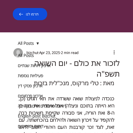
תרמו לנו
All Posts
bizchut
Apr 23, 2025
2 min read
All Posts
לזכור את כולם - יום השואה
ארכיון דוחות שנתיים
תשפ"ה
פעילויות נוספות
מאת : טלי מרקוס, מנכ"לית בזכות
ארכיון פסקי דין
ארכיון פרסומים
כנכדה לניצולת שואה ששרדה את תאי הגזים (כן, 
היא הייתה בתוכם וניצלה) אבל איבדה את בנה בן 
דוחות ופרסומים חיים בקהילה
ה-8 ואת הוריה, אני סבורה שקיימת חשיבות רבה 
English post Bizchut
להקפיד על זיכרון השואה ולהילחם בהכחשתה. עם 
דוחות ופרסומים
זאת, לצד זכר קורבנות העם היהודי חשוב לדאוג 