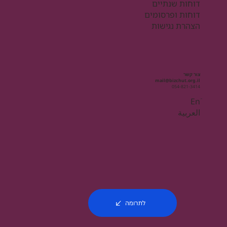
דוחות שנתיים
דוחות ופרסומים
הצהרת נגישות
צור קשר
mail@bizchut.org.il
054-821-3414
Enֿ
العربية
לתרומה