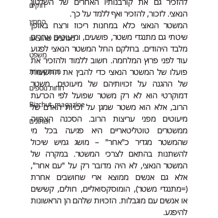
להזכיר גם את קורבנותיו האחרים של השלטון 
חוקים
הנאצי. לזכור, להזכיר ואף ללמד על כך.
המגזין
המשטר הנאצי כלא במחנות ריכוז ורצח באופן 
שיטתי גם מתנגדי משטר, פושעים, ומיעוטים אחרים 
מכתבים שהוצאנו
מלבד היהודים. בחלקם החל המשטר הנאצי לפגוע 
משפט
עוד לפני פרוץ המלחמה. חשוב ללמוד ולהזכיר את 
מהתקשורת
פועלו של המשטר הנאצי כדי להבין את החשיבות 
של ההגנה על זכויותיהם של מיעוטים. משטר 
דוחות נוספים
דמוקרטי הוא לא רק משטר שפועל לפי הכרעת 
Bizchut_magazine
הרוב, אלא הוא משטר שמגן על זכויות האדם של 
מיעוטים מפני עריצות הרוב. הסכנה הצפויה 
זכותונים
ממשטרים טוטליטאריים היא פגיעה בכל מי 
שהמשטר מגדיר כ"אחר" – מושג גמיש שיכול 
להשתנות בהתאם לצרכי המשטר. במקרה של 
המשטר הנאצי, לא היה מדובר רק על "עם אחר", 
אלא גם אנשים ממוצא ארי שחושבים אחרת 
(=מתנגדי משטר), הומוסקסואליים, חולים, קשישים 
או אנשים עם מוגבלות. הזכויות שלהם הן הראשונות 
להיפגע.