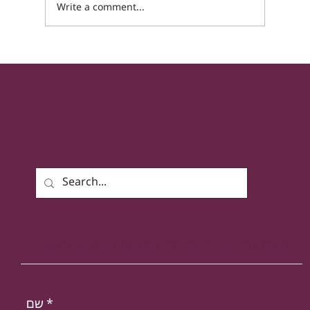
Write a comment...
אושרה בועדת חוקה : הצעת חוק חקירת
אוכלוסיות מיוחדות
רוצים להישאר מעודכנים? הירשמו לניוזלטר שלנו!
*
שם