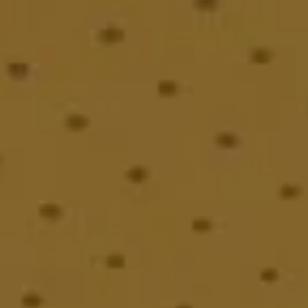
Summarized Report of the Commission for the Examination 
Structuring of the Management and Operation of Resident
Facilities fo