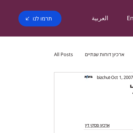
E
العربية
תרמו לנו
ארכיון דוחות שנתיים
All Posts
bizchut
Oct 1, 2007
ומים
English post Bizchut
כותונים
Bizchut_magazine
ארכיון פסקי דין