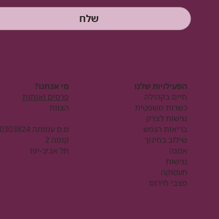
שלח
הפעילויות שלנו
מי אנחנו?
חיים בקהילה
פרסים ואותות
כשרות משפטית
הצוות
נגישות לצדק
בריאות הנפש
שילוב בחינוך
קומה 2
אמנה
תל אביב-יפו
נגישות
תעסוקה
מצבי חירום