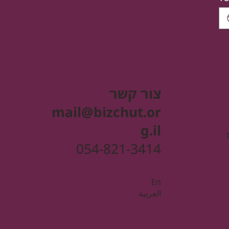
צור קשר
mail@bizchut.or
g.il
054-821-3414
Enֿ
العربية