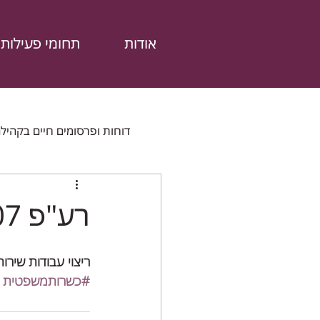
אודות
תחומי פעילות
דוחות ופרסומים חיים בקהיל
דוחות נוספים
מהתקשורת
מש
רע"פ 5246/07 מורן נ' מדינת ישראל
ריצוי עבודות שירו
#כשרותמשפטית