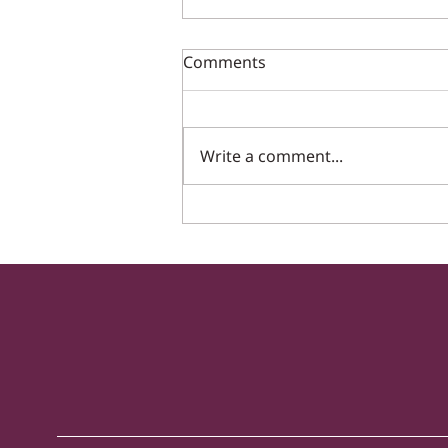
פסק דין תקדימי : הכרה ביחסי
Comments
עובד מעביד במפעל מוגן
מר חיים זר עבד קרוב ל-12 שנה
במפעל מוגן של מת"ש ולאחר עזיבתו
Write a comment...
הגיש תביעה לבית הדין האזורי לעבודה
לקבלת זכויות סוציאליות. לאחר
שתביעתו...