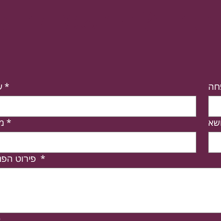
כנים? הירשמו לניוזל
חה
*
ש
שא
*
מי
*
פירוט הפניה
ט