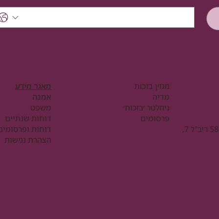
מגזין בזכות
מאגר מידע
מדיה
אמנה
ניוזלטר ׳בזכות׳
משפט
פרסומים
דוחות שנתיים
מ.ס עמותה 580303824 ריב"ל 7,
דוחות ופרסומים
הצהרת נגישות