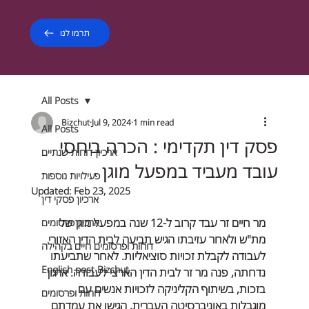
תרמו לנו
All Posts
Bizchut
Jul 9, 2024
1 min read
All Posts
פסק דין תקדימי : הכרה ביחסי
ארכיון דוחות שנתיים
עובד מעביד במפעל מוגן
פעילויות נוספות
Updated:
Feb 23, 2025
ארכיון פסקי דין
מר חיים זר עבד קרוב ל-12 שנה במפעל מוגן של 
ארכיון פרסומים
מת"ש ולאחר עזיבתו הגיש תביעה לבית הדין האזורי 
דוחות ופרסומים חיים בקהילה
לעבודה לקבלת זכויות סוציאליות. לאחר שתביעתו 
English post Bizchut
נדחתה, פנה מר זר לבית הדין הארצי לעבודה. ארגון 
בזכות, בשיתוף הקליניקה לזכויות אנשים עם 
דוחות ופרסומים
מוגבלות באוניברסיטה העברית, הגישו את עמדתם 