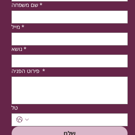
*
שם משפחה
*
מייל
*
נושא
*
פירוט הפניה
טל
שלח