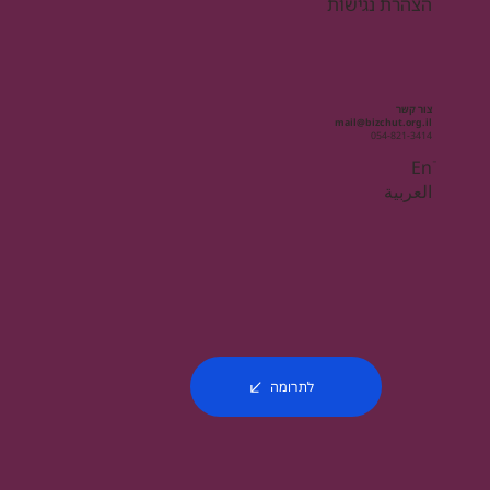
הצהרת נגישות
צור קשר
mail@bizchut.org.il
054-821-3414
Enֿ
العربية
לתרומה