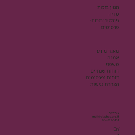
מגזין בזכות
מדיה
ניוזלטר ׳בזכות׳
פרסומים
מאגר מידע
אמנה
משפט
דוחות שנתיים
דוחות ופרסומים
הצהרת נגישות
צור קשר
mail@bizchut.org.il
054-821-3414
Enֿ