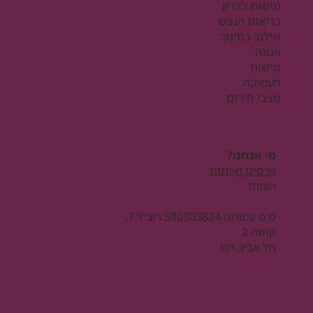
נגישות לצדק
בריאות הנפש
שילוב בחינוך
אמנה
נגישות
תעסוקה
מצבי חירום
מי אנחנו?
פרסים ואותות
הצוות
מ.ס עמותה 580303824 ריב"ל 7,
קומה 2
תל אביב-יפו