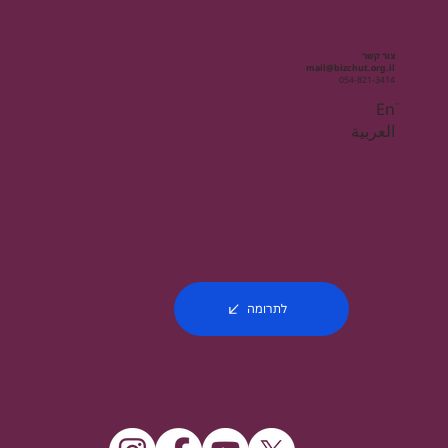
צור קשר
mail@bizchut.org.il
054-821-3414
Enֿ
العربية
לתרומה