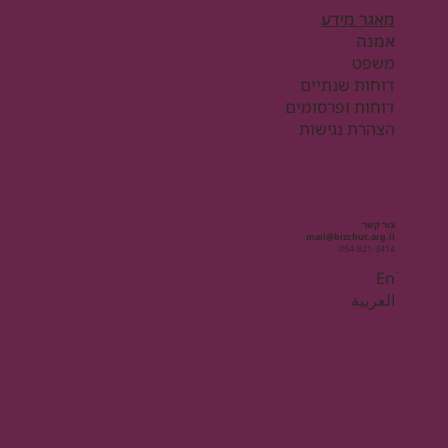
מאגר מידע
אמנה
משפט
דוחות שנתיים
דוחות ופרסומים
הצהרת נגישות
צור קשר
mail@bizchut.org.il
054-821-3414
Enֿ
العربية