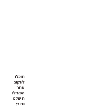
תוכלו
לעקוב
אחר
הפעילו
ת שלנו
גם ב: