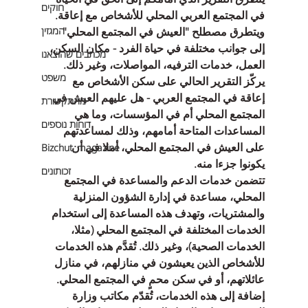
חוקים
في المجتمع العربي المحلي للأشخاص مع إعاقة. 
ويتطرق مصطلح "العيش في المجتمع المحلي" 
המגזין
إلى جوانب مختلفة في حياة الفرد - مكان السكن، 
מכתבים שהוצאנו
العمل، خدمات الترفيه، المواصلات، وغير ذلك. 
משפט
يركّز التقرير الحالي على سكن الأشخاص مع 
إعاقة في المجتمع العربي - هل عليهم العيش في 
מהתקשורת
المجتمع المحلي أم في المؤسسات، وما هي 
דוחות נוספים
المساعدات المتاحة أمامهم، وذلك لمساعدتهم 
على العيش في المجتمع المحلي، أملا في أن 
Bizchut_magazine
يكونوا جزءا منه.
זכותונים
تتضمن خدمات الدعم والمساعدة في المجتمع 
المحلي، مساعدة في إدارة الشؤون المنزلية 
والمشتريات، وتهدف هذه المساعدة إلى استخدام 
الخدمات المختلفة في المجتمع المحلي (مثلا، 
الخدمات الصحية)، وغير ذلك. تُقدَّم هذه الخدمات 
للأشخاص الذين يعيشون في منازلهم، في منازل 
عائلاتهم، أو في سكن محمٍ في المجتمع المحلي. 
إضافة إلى هذه الخدمات، تُقدّم مكاتب وزارة 