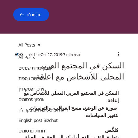
תרמו לנו
All Posts
bizchut
Oct 27, 2019
7 min read
All Posts
السكن في المجتمع العربي
ארכיון דוחות שנתיים
المحلي للأشخاص مع إعاقة
פעילויות נוספות
ארכיון פסקי דין
السكن في المجتمع العربي المحلي للأشخاص مع 
ארכיון פרסומים
إعاقة.  
 صورة عن الوضع، مسح العواقب، والتوصيات 
דוחות ופרסומים חיים בקהילה
لتغيير السياسات
English post Bizchut
مُلخَّص
דוחות ופרסומים
يتطرق التقرير الذي أمامكم إلى الحق في الحياة 