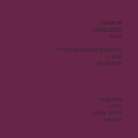
מי אנחנו?
פרסים ואותות
הצוות
מ.ס עמותה 580303824 ריב"ל 7,
קומה 2
תל אביב-יפו
מגזין בזכות
מדיה
ניוזלטר ׳בזכות׳
פרסומים