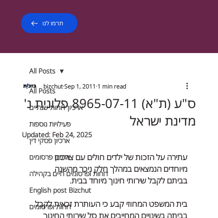
תרמו לנו
All Posts
bizchut
Sep 1, 2011
1 min read
All Posts
ס"ע (ת"א) 8965-07-11 פלונית נ'
ארכיון דוחות שנתיים
מדינת ישראל
פעילויות נוספות
Updated:
Feb 24, 2025
ארכיון פסקי דין
עתירה על הזכות של ילדים חולים עם צרכים 
ארכיון פרסומים
מיוחדים הנמצאים במהלך חלק ניכר מהשנה 
דוחות ופרסומים חיים בקהילה
בביתם לקבל שירותי חינוך מיוחד בבית. 
English post Bizchut
בית המשפט המחוזי קבע כי העותרת זכאית לקבל 
דוחות ופרסומים
בביתה בשינויים המחייבים את סל שירותי החינוך 