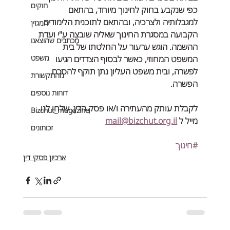
חוקים
כפי שנקבע בחוק לחינוך מיוחד, בהתאם 
למגבלותיה ולצרכיה, ובהתאם לתוכנית הלימודים 
המגזין
הקבועה במסגרת החינוך שאליה שובצה ע"י ועדת 
מכתבים שהוצאנו
ההשמה. הוגש ערעור על החלטתו של בית 
משפט
המשפט המחוזי, כאשר לבסוף הצדדים הגיעו 
לפשרה, ובית משפט העליון נתן תוקף להסכם 
מהתקשורת
הפשרה.
דוחות נוספים
לקבלת עותק מהעתירה ו/או פסק הדין, שלחו לנו 
Bizchut_magazine
מייל ל 
mail@bizchut.org.il
זכותונים
#חינוך
ארכיון פסקי דין