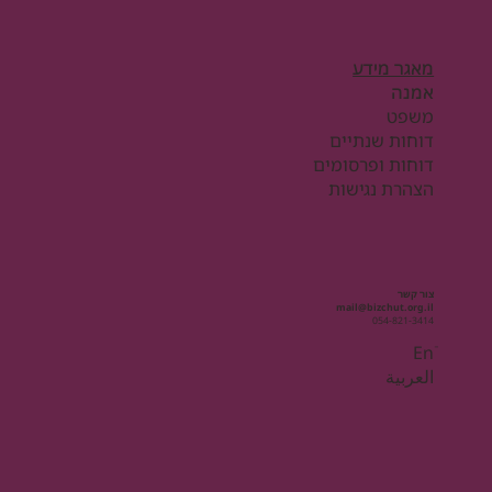
מאגר מידע
אמנה
משפט
דוחות שנתיים
דוחות ופרסומים
הצהרת נגישות
צור קשר
mail@bizchut.org.il
054-821-3414
Enֿ
العربية