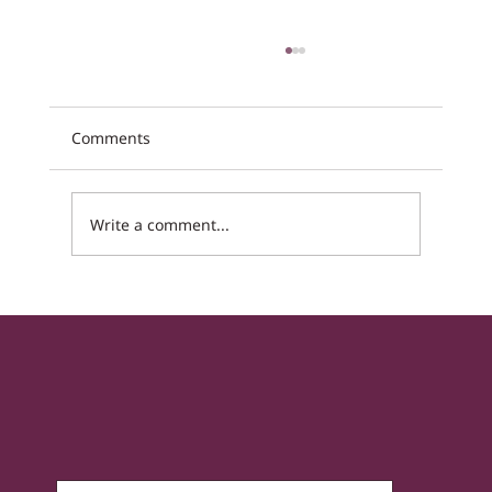
Comments
Write a comment...
של מי החיים שלי? המאבק להשבת
האוטונומיה והכשרות המשפטית לאנשים עם
מוגבלויות