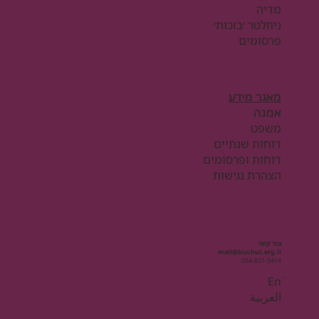
מדיה
ניוזלטר ׳בזכות׳
פרסומים
מאגר מידע
אמנה
משפט
דוחות שנתיים
דוחות ופרסומים
הצהרת נגישות
צור קשר
mail@bizchut.org.il
054-821-3414
Enֿ
العربية