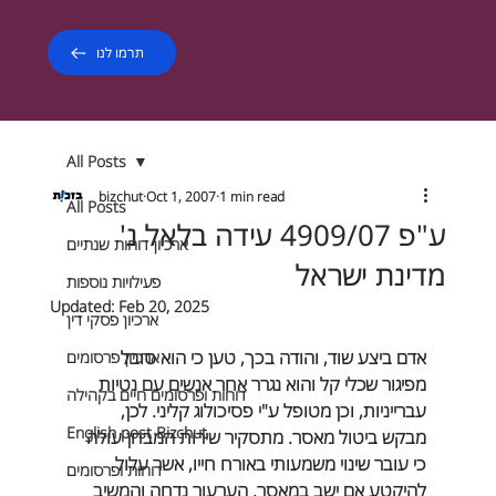
תרמו לנו
All Posts
bizchut
Oct 1, 2007
1 min read
All Posts
ע"פ 4909/07 עידה בלאל נ'
ארכיון דוחות שנתיים
מדינת ישראל
פעילויות נוספות
Updated:
Feb 20, 2025
ארכיון פסקי דין
אדם ביצע שוד, והודה בכך, טען כי הוא סובל 
ארכיון פרסומים
מפיגור שכלי קל והוא נגרר אחר אנשים עם נטיות 
דוחות ופרסומים חיים בקהילה
עברייניות, וכן מטופל ע"י פסיכולוג קליני. לכן, 
English post Bizchut
מבקש ביטול מאסר. מתסקיר שירות המבחן עולה 
כי עובר שינוי משמעותי באורח חייו, אשר עלול 
דוחות ופרסומים
להיקטע אם ישב במאסר. הערעור נדחה והמשיב 