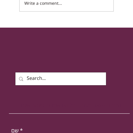
שום...
Write a comment...
רוצים להישאר מעודכנים? הירשמו לניוזלטר שלנו!
*
שם