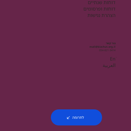
דוחות שנתיים
דוחות ופרסומים
הצהרת נגישות
צור קשר
mail@bizchut.org.il
054-821-3414
Enֿ
العربية
לתרומה