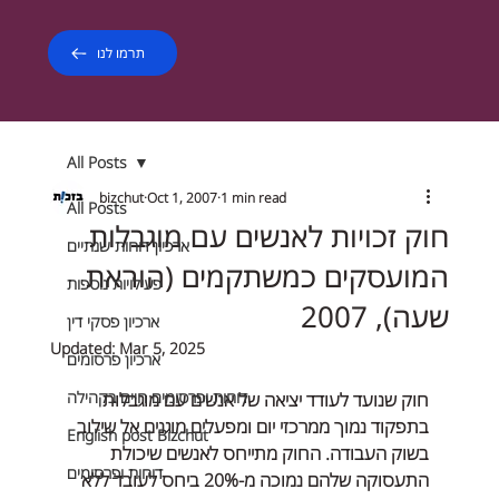
תרמו לנו
All Posts
bizchut
Oct 1, 2007
1 min read
All Posts
חוק זכויות לאנשים עם מוגבלות
ארכיון דוחות שנתיים
המועסקים כמשתקמים (הוראת
פעילויות נוספות
שעה), 2007
ארכיון פסקי דין
Updated:
Mar 5, 2025
ארכיון פרסומים
דוחות ופרסומים חיים בקהילה
חוק שנועד לעודד יציאה של אנשים עם מוגבלות 
בתפקוד נמוך ממרכזי יום ומפעלים מוגנים אל שילוב 
English post Bizchut
בשוק העבודה. החוק מתייחס לאנשים שיכולת 
דוחות ופרסומים
התעסוקה שלהם נמוכה מ-20% ביחס לעובד ללא 