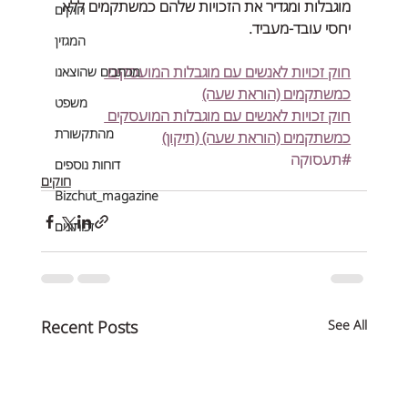
מוגבלות ומגדיר את הזכויות שלהם כמשתקמים ללא 
חוקים
יחסי עובד-מעביד.
המגזין
חוק זכויות לאנשים עם מוגבלות המועסקים 
מכתבים שהוצאנו
כמשתקמים (הוראת שעה)
משפט
חוק זכויות לאנשים עם מוגבלות המועסקים 
מהתקשורת
כמשתקמים (הוראת שעה) (תיקון)
#תעסוקה
דוחות נוספים
חוקים
Bizchut_magazine
זכותונים
Recent Posts
See All