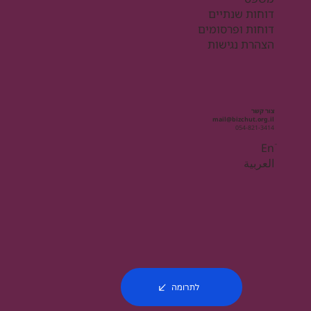
דוחות שנתיים
דוחות ופרסומים
הצהרת נגישות
צור קשר
mail@bizchut.org.il
054-821-3414
Enֿ
العربية
לתרומה