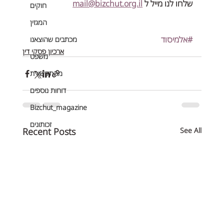
שלחו לנו מייל ל 
mail@bizchut.org.il
חוקים
המגזין
#אלמיסוד
מכתבים שהוצאנו
ארכיון פסקי דין
משפט
מהתקשורת
דוחות נוספים
Bizchut_magazine
זכותונים
Recent Posts
See All