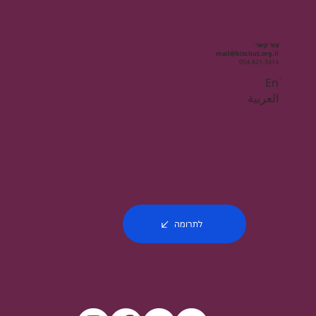
צור קשר
mail@bizchut.org.il
054-821-3414
Enֿ
العربية
לתרומה