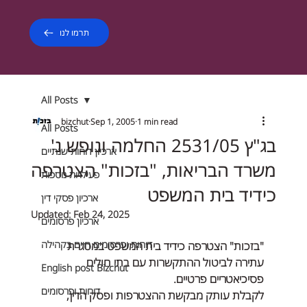
תרמו לנו
All Posts
bizchut
Sep 1, 2005
1 min read
All Posts
בג"ץ 2531/05 החלמה ונופש נ'
ארכיון דוחות שנתיים
משרד הבריאות, "בזכות" הצטרפה
פעילויות נוספות
כידיד בית המשפט
ארכיון פסקי דין
Updated:
Feb 24, 2025
ארכיון פרסומים
דוחות ופרסומים חיים בקהילה
"בזכות" הצטרפה כידיד בית המשפט במסגרת 
עתירה לביטול ההתקשרות עם בתי חולים 
English post Bizchut
פסיכיאטריים פרטיים. 
דוחות ופרסומים
לקבלת עותק מבקשת ההצטרפות ופסק הדין, 