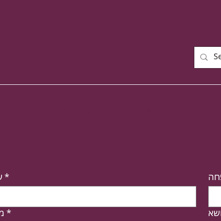
כנים? הירשמו לניוזל
חה
*
ש
שא
*
מי