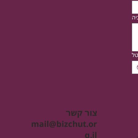
ל
צור קשר
mail@bizchut.or
g.il