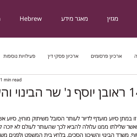
מגזין
מאגר מידע
Hebrew
n
ה
ארכיון פרסומים
ארכיון פסקי דין
פעילויות נוספות
1 min read
פט
מכתבים שהוצאנו
המגזין
חוקים
דוחות ופרס
השיכון
ז
ו במתן סיוע מועדף לדיור לעותר הסובל משיתוק מוחין, סיוע אש
אשר שלילתו ממנו עלולה להביא לכך שהעותר לעולם לא יזכה ל
ף, משרד הבינוי והשיכון הסכים, בלחץ בית המשפט ולפנים משו