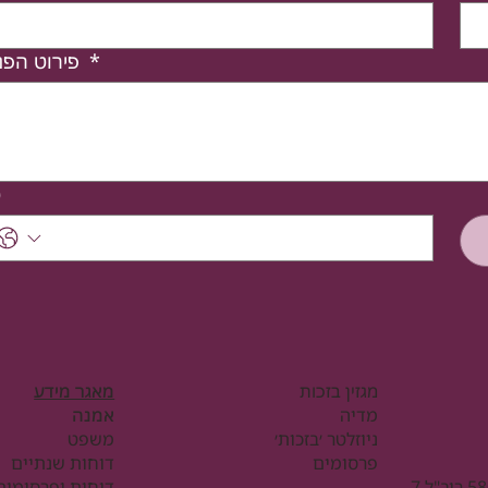
*
פירוט הפניה
ט
מגזין בזכות
מאגר מידע
מדיה
אמנה
ניוזלטר ׳בזכות׳
משפט
פרסומים
דוחות שנתיים
מ.ס עמותה 580303824 ריב"ל 7,
דוחות ופרסומים