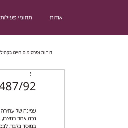
אודות
תחומי פעילות
דוחות ופרסומים חיים בקהיל
דוחות נוספים
מהתקשורת
מש
1487/92 ראובן יוסף נ' שר הבינוי ו
עניינה של עתירה ז
נכה אחר במצבו, ו
במוסד בלבד. לבסו