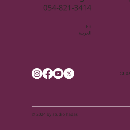
054-821-3414
Enֿ
العربية
ם ב:
© 2024 by
studio hadas