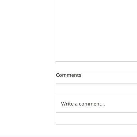
פסק דין תקדימי : הכרה ביחסי
Comments
עובד מעביד במפעל מוגן
מר חיים זר עבד קרוב ל-12 שנה
במפעל מוגן של מת"ש ולאחר עזיבתו
Write a comment...
הגיש תביעה לבית הדין האזורי לעבודה
לקבלת זכויות סוציאליות. לאחר
שתביעתו...