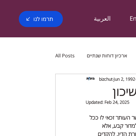
E
العربية
תרמו לנו
ארכיון דוחות שנתיים
All Posts
bizchut
Jun 2, 1992
ומים
English post Bizchut
Updated:
Feb 24, 2025
כותונים
Bizchut_magazine
ר העותר זכאי לו ככל 
מדור קבע, אלא 
רת הדין, להקדים 