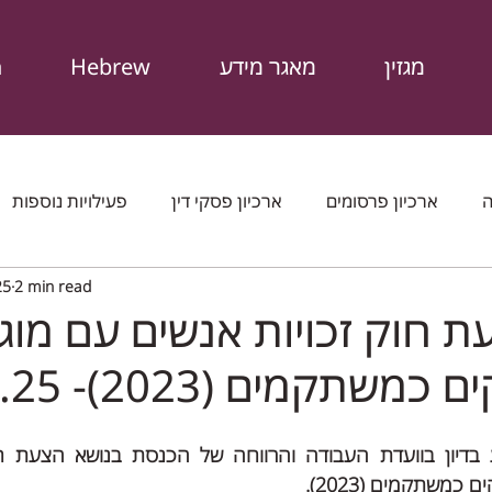
מגזין
מאגר מידע
Hebrew
n
ה
ארכיון פרסומים
ארכיון פסקי דין
פעילויות נוספות
25
2 min read
פט
מכתבים שהוצאנו
המגזין
חוקים
דוחות ופרס
ת חוק זכויות אנשים עם מוג
שתקמים (2023)- 10.11.25
ז
 כמשתקמים (2023).