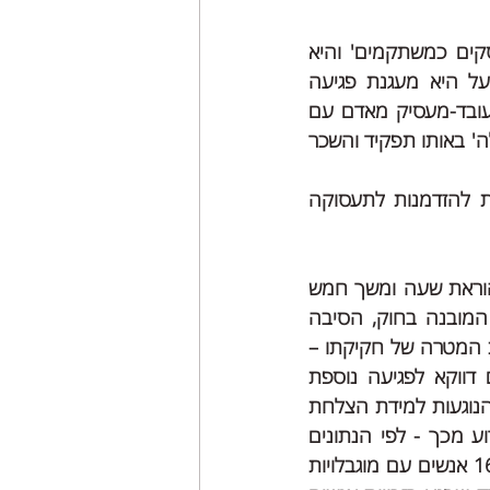
אמנם הכותרת של הצעת החוק היא 'חוק זכויות לאנשים עם מוגבלויות המועסקים כמשתקמים' והיא 
לכאורה עוסקת בשילוב אנשים עם מוגבלות בשוק העבודה הפתוח, אבל בפועל היא מעגנת פגיעה 
בזכויותיהם של אנשים עם מוגבלות: על פי הצעת החוק ניתן יהיה לשלול יחסי עובד-מעסיק מאדם עם 
מוגבלות שנקבע כי 'יכולת התעסוקה' שלו פחותה מ 81% מ'יכולת העבודה הרגילה' באותו תפקיד והשכר 
או כמו שאנחנו אומרים, לפי הצעה זו -כל קשר בין זכויות לאנשים עם מוגבלות להזדמנות לתעסוקה 
הצעת החוק הזו נועדה לעגן בחקיקה ראשית את מה ששנחקק בשנת 2007 כהוראת שעה ומשך חמש 
שנים והוארך לחמש שנים נוספות. בגלל הקושי הטמון בפגיעה בזכויות עובדים המובנה בחוק, הסיבה 
לחיקוקו של החוק כהוראת שעה בזמנו, היתה לבחון האם יישום החוק הגשים את המטרה של חקיקתו – 
לאפשר שילוב של אנשים עם מוגבלויות בשוק העבודה הפתוח - או שמא גרם דווקא לפגיעה נוספת 
בזכויותיהם של אנשים עם מוגבלות ולהדרתם מהחברה. מסקנות משרד הרווחה הנוגעות למידת הצלחת 
החוק והשפעתו על שילוב אנשים עם מוגבלות בתחום לא פורסמו עד היום. וגרוע מכך - לפי הנתונים 
שהוצגו בדיון בכנסת, במשך עשר השנים בהן הוראת השעה היתה בתוקף רק 166 אנשים עם מוגבלויות 