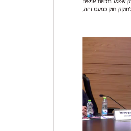
שולבו בשוק העבודה הפתוח באמצעות ההסדר הקבוע בחוק. כלומר החוק לא רק שפגע בזכויות אנשים 
עם מוגבלויות אלא גם לא השיג את תכליתו. ולמרות זאת מבקשת המדינה לחזור ולחוקק חוק כמעט זהה, 