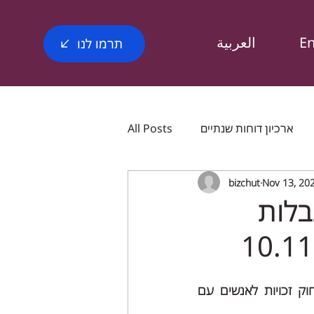
E
العربية
תרמו לנו
ארכיון דוחות שנתיים
All Posts
bizchut
Nov 13, 20
ומים
English post Bizchut
בלות
כותונים
Bizchut_magazine
השתתפנו השבוע בדיון בוועדת העבודה והרווחה של הכנסת בנושא הצעת חוק זכויות לאנשים עם 