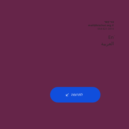
צור קשר
mail@bizchut.org.il
054-821-3414
Enֿ
العربية
לתרומה