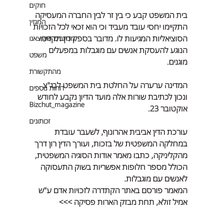
חוקים
בית המשפט קבע כי בין זר לבין החברה המעסיקה 
המגזין
התקיימו יחסי עובד מעביד וכי הוא זכאי לכל הזכויות 
הסוציאליות המגיעות לו. מדובר בספק דין תקדימי 
מכתבים שהוצאנו
הנוגע להעסקת אנשים עם מוגבלות במפעלים 
משפט
מוגנים.
מהתקשורת
המדינה ערערה על החלטת בית המשפט לבג"צ 
דוחות נוספים
ונכון לכתיבת שורות אלה מועד הדיון נקבע לחודש 
Bizchut_magazine
אוקטובר 23.
זכותונים
עורכת הדין אביבית אהרונוף, לשעבר עובדת 
במחלקה המשפטית של בזכות, ועורך הדין רון דרך 
מהקליניקה, כתבו מאמר אודות הסוגיה המשפטית, 
הכולל מספר חלופות אפשריות בשוק התעסוקה 
לאנשים עם מוגבלות. 
המאמר פורסם באתר הקתדרה לזכויות אדם ע"ש 
אמיל זולא, תחת מבזק הארות פסיקה >>>