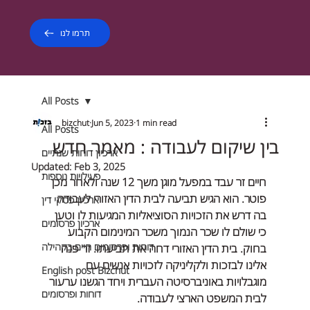
תרמו לנו
All Posts
bizchut
Jun 5, 2023
1 min read
All Posts
בין שיקום לעבודה : מאמר חדש
ארכיון דוחות שנתיים
Updated:
Feb 3, 2025
פעילויות נוספות
חיים זר עבד במפעל מוגן משך 12 שנה ולאחר מכן 
פוטר. הוא הגיש תביעה לבית הדין האזורי לעבודה 
ארכיון פסקי דין
בה דרש את הזכויות הסוציאליות המגיעות לו וטען 
ארכיון פרסומים
כי שולם לו שכר הנמוך משכר המינימום הקבוע 
דוחות ופרסומים חיים בקהילה
בחוק. בית הדין האזורי דחה את תביעתו. זר פנה 
אלינו לבזכות ולקליניקה לזכויות אנשים עם 
English post Bizchut
מוגבלויות באוניברסיטה העברית ויחד הגשנו ערעור 
דוחות ופרסומים
לבית המשפט הארצי לעבודה.